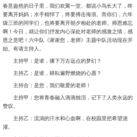
春意盎然的日子里，我们欢聚一堂。都说小鸟长大了，终
要离开妈妈；水手精悍了，终要搏击海浪。而你们，六年
级三班的同学们，也将要离开朝夕相处的老师。师恩难忘
啊！今日，就让你们抒发内心深处对老师的感激之情，感
恩之意吧！六中队《谢谢您，老师》主题中队活动现在开
始。有请主持人。
主持甲：是谁，播下万古远点的梦幻？
主持乙：是谁，耕耘遍野燃烧的心愿？
主持合：是您，我们敬爱的老师！
主持甲：您将青春融入滴滴烛泪，记下了人类永远的
赞叹。
主持乙：流淌的汗水和心血啊，在校园里把希望浇
灌。