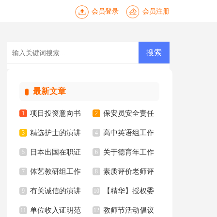
会员登录
会员注册
最新文章
项目投资意向书
保安员安全责任
1
2
精选护士的演讲
高中英语组工作
(通用15篇)
3
书
4
日本出国在职证
关于德育年工作
稿汇编10篇
5
总结
6
体艺教研组工作
素质评价老师评
明
7
计划集合四篇
8
有关诚信的演讲
【精华】授权委
总结
9
语
10
单位收入证明范
教师节活动倡议
稿汇编八篇
11
托书范文汇编10篇
12