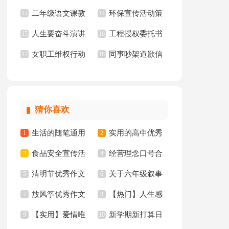
二年级语文课教
环保宣传活动策
文
13
书
14
人生要奋斗演讲
工程授权委托书
学计划
15
划书
16
女职工维权行动
同事吵架道歉信
稿
17
18
月活动总结
猜你喜欢
生活的随笔通用
实用的高中优秀
1
2
食品安全宣传活
经营理念口号合
15篇
3
作文合集8篇
4
清明节优秀作文
关于六年级叙事
动总结
5
集15篇
6
放风筝优秀作文
【热门】人生感
(集锦15篇)
7
作文集合8篇
8
【实用】爱情唯
新学期新打算日
精选15篇
9
悟格言36句
10