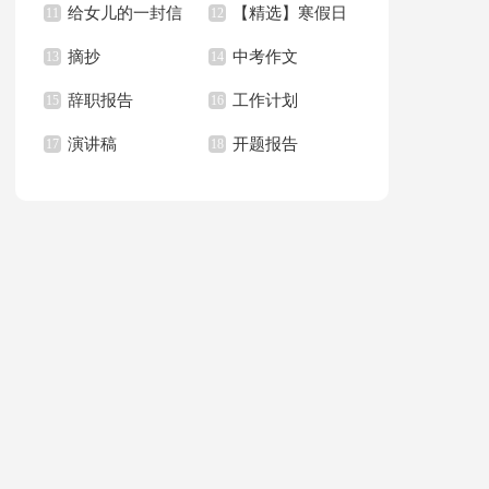
给女儿的一封信
【精选】寒假日
美句子汇编60句
11
记(通用15篇)
12
摘抄
中考作文
(15篇)
13
记合集4篇
14
辞职报告
工作计划
15
16
演讲稿
开题报告
17
18